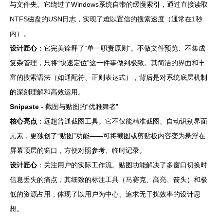
与文件夹。它绕过了Windows系统自带的缓慢索引，通过直接读取
NTFS磁盘的USN日志，实现了难以置信的搜索速度（通常在1秒
内）。
设计匠心
：它完美诠释了“单一职责原则”。不做文件预览、不集成
复杂管理，只将“快速定位”这一件事做到极致。其简洁的界面和丰
富的搜索语法（如通配符、正则表达式），背后是对系统底层机制
的深刻理解和高效运用。
Snipaste
- 截图与贴图的“优雅舞者”
核心亮点
：远超普通截图工具。它不仅能精准截图、自动识别界面
元素，更独创了“贴图”功能——可将截图或剪贴板内容变为悬浮在
屏幕顶层的窗口，方便对照参考、临时记录。
设计匠心
：关注用户的实际工作流。贴图功能解决了多窗口切换时
信息丢失的痛点，其细致的标注工具（马赛克、高亮、箭头）和极
低的资源占用，体现了以用户为中心、追求无干扰效率的设计思
想。