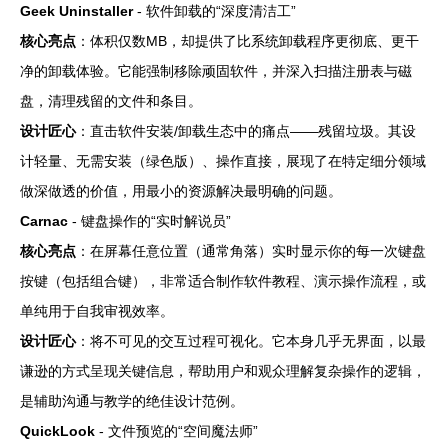
Geek Uninstaller
- 软件卸载的“深度清洁工”
核心亮点
：体积仅数MB，却提供了比系统卸载程序更彻底、更干
净的卸载体验。它能强制移除顽固软件，并深入扫描注册表与磁
盘，清理残留的文件和条目。
设计匠心
：直击软件安装/卸载生态中的痛点——残留垃圾。其设
计轻量、无需安装（绿色版）、操作直接，展现了在特定细分领域
做深做透的价值，用最小的资源解决最明确的问题。
Carnac
- 键盘操作的“实时解说员”
核心亮点
：在屏幕任意位置（通常角落）实时显示你的每一次键盘
按键（包括组合键），非常适合制作软件教程、演示操作流程，或
单纯用于自我审视效率。
设计匠心
：将不可见的交互过程可视化。它本身几乎无界面，以最
谦逊的方式呈现关键信息，帮助用户和观众理解复杂操作的逻辑，
是辅助沟通与教学的绝佳设计范例。
QuickLook
- 文件预览的“空间魔法师”