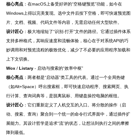
核心亮点
：在macOS上备受好评的“空格键预览”功能，如今在
Windows上得以完美复现。选中文件后按下空格，即可快速预览图
片、文档、视频、代码文件等内容，无需启动任何大型软件。
设计匠心
：极大地缩短了“识别-打开”文件的路径。它通过插件体系
支持多种格式，其响应速度和流畅体验，核心在于对系统API的巧
妙调用和对预览流程的极致优化，减少了不必要的应用程序加载和
上下文切换。
Wox
/
Listary
- 启动与搜索的“效率中枢”
核心亮点
：两者都是“启动器”类工具的代表。通过一个全局热键
（如Alt+Space）呼出搜索框，即可快速启动程序、搜索网页、执
行计算、查询词典等，是脱离鼠标、用键盘操控电脑的枢纽。
设计匠心
：它们重新定义了人机交互的入口。将分散的操作（启
动、搜索、查询）聚合到一个统一的命令行式界面中，通过插件扩
展能力。其设计哲学是追求“流”的状态，让想法到执行之间的摩擦
降到最低。